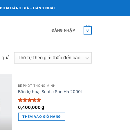
HẢI HÀNG GIẢ - HÀNG NHÁI
0
ĐĂNG NHẬP
Được
t quả
sắp
xếp
theo
giá:
BỂ PHỐT THÔNG MINH
Bồn tự hoại Septic Sơn Hà 2000l
thấp
đến
Được xếp
6,400,000
₫
cao
hạng
5
5
sao
THÊM VÀO GIỎ HÀNG