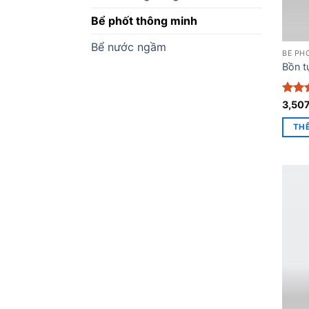
Bể phốt thông minh
Bể nước ngầm
BỂ PH
Bồn t
Được
3,50
hạn
sao
TH