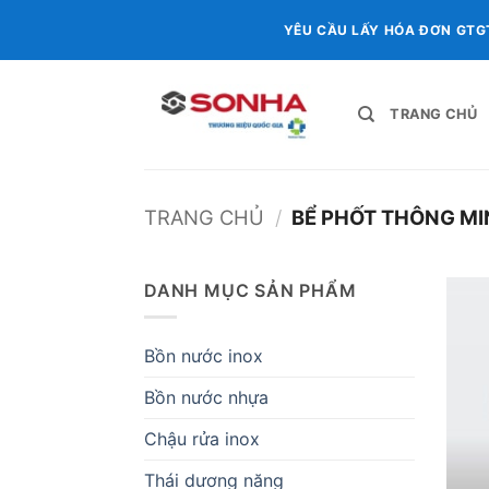
Chuyển
YÊU CẦU LẤY HÓA ĐƠN GTG
đến
nội
dung
TRANG CHỦ
TRANG CHỦ
/
BỂ PHỐT THÔNG MI
DANH MỤC SẢN PHẨM
Bồn nước inox
Bồn nước nhựa
Chậu rửa inox
Thái dương năng