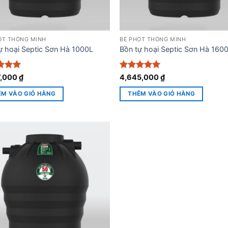
ỐT THÔNG MINH
BỂ PHỐT THÔNG MINH
ự hoại Septic Sơn Hà 1000L
Bồn tự hoại Septic Sơn Hà 1600
 xếp
Được xếp
7,000
₫
4,645,000
₫
g
5
5
hạng
5
5
sao
ÊM VÀO GIỎ HÀNG
THÊM VÀO GIỎ HÀNG