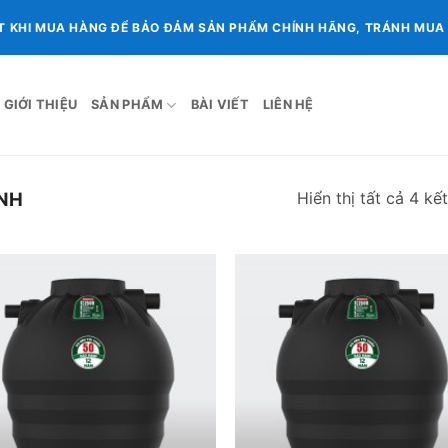
T KHI MUA HÀNG ĐỂ BẢO ĐẢM SẢN PHẨM CHÍNH HÃNG, TRÁNH MUA P
GIỚI THIỆU
SẢN PHẨM
BÀI VIẾT
LIÊN HỆ
Hiển thị tất cả 4 kế
NH