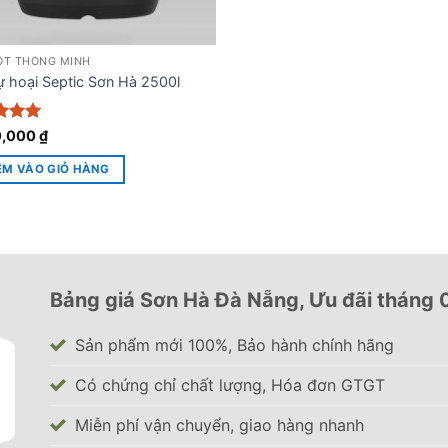
ỐT THÔNG MINH
ự hoại Septic Sơn Hà 2500l
 xếp
0,000
₫
g
5
5
ÊM VÀO GIỎ HÀNG
Bảng giá Sơn Hà Đà Nẵng, Ưu đãi tháng
Sản phẩm mới 100%, Bảo hành chính hãng
Có chứng chỉ chất lượng, Hóa đơn GTGT
Miễn phí vận chuyển, giao hàng nhanh