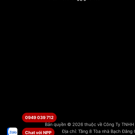
0949 039 712
Bản quyền © 2026 thuộc về Công Ty TNHH 
Địa chỉ: Tầng 8 Tòa nhà Bạch Đằng
Chat với NPP