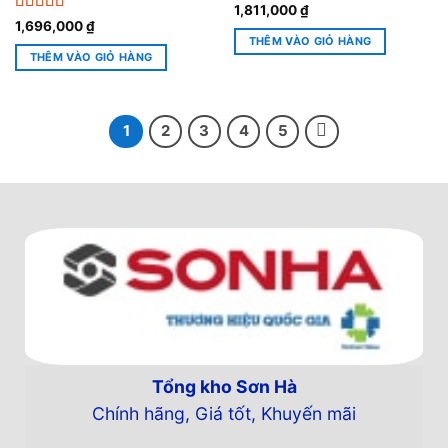
Được xếp
1,811,000
₫
hạng
5
5 sao
Được xếp
1,696,000
₫
hạng
5
5 sao
THÊM VÀO GIỎ HÀNG
THÊM VÀO GIỎ HÀNG
1
2
3
4
5
Tổng kho Sơn Hà
Chính hãng, Giá tốt, Khuyến mãi