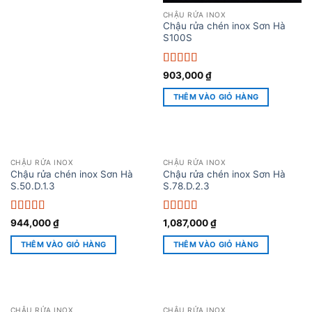
CHẬU RỬA INOX
Chậu rửa chén inox Sơn Hà
S100S
Được xếp
903,000
₫
hạng
5
5 sao
THÊM VÀO GIỎ HÀNG
CHẬU RỬA INOX
CHẬU RỬA INOX
Chậu rửa chén inox Sơn Hà
Chậu rửa chén inox Sơn Hà
S.50.D.1.3
S.78.D.2.3
Được xếp
Được xếp
944,000
₫
1,087,000
₫
hạng
5
5 sao
hạng
5
5 sao
THÊM VÀO GIỎ HÀNG
THÊM VÀO GIỎ HÀNG
CHẬU RỬA INOX
CHẬU RỬA INOX