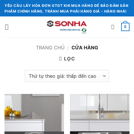
Chuyển
YÊU CẦU LẤY HÓA ĐƠN GTGT KHI MUA HÀNG ĐỂ BẢO ĐẢM SẢN
đến
PHẨM CHÍNH HÃNG, TRÁNH MUA PHẢI HÀNG GIẢ - HÀNG NHÁI
nội
dung
0
TRANG CHỦ
/
CỬA HÀNG
LỌC