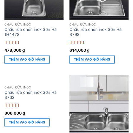
CHẬU RỬA INOX
CHẬU RỬA INOX
Chậu rửa chén inox Sơn Hà
Chậu rửa chén inox Sơn Hà
1H447S
S79S
Được xếp
Được xếp
478,000
₫
614,000
₫
hạng
5
5 sao
hạng
5
5 sao
THÊM VÀO GIỎ HÀNG
THÊM VÀO GIỎ HÀNG
CHẬU RỬA INOX
Chậu rửa chén inox Sơn Hà
S76S
Được xếp
806,000
₫
hạng
5
5 sao
THÊM VÀO GIỎ HÀNG