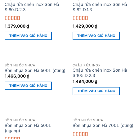
Chậu rửa chén inox Sơn Hà
Chậu rửa chén inox Sơn Hà
S.80.D.2.3
S.82.D.1.3
Được xếp
Được xếp
1,379,000
₫
1,429,000
₫
hạng
5
5 sao
hạng
5
5 sao
THÊM VÀO GIỎ HÀNG
THÊM VÀO GIỎ HÀNG
BỒN NƯỚC NHỰA
CHẬU RỬA INOX
Chậu rửa chén inox Sơn Hà
Bồn nhựa Sơn Hà 500L (đứng)
S.105.D.2.3
1,466,000
₫
1,494,000
₫
THÊM VÀO GIỎ HÀNG
THÊM VÀO GIỎ HÀNG
BỒN NƯỚC NHỰA
BỒN NƯỚC NHỰA
Bồn nhựa Sơn Hà 500L
Bồn nhựa Sơn Hà 700L (đứng)
(ngang)