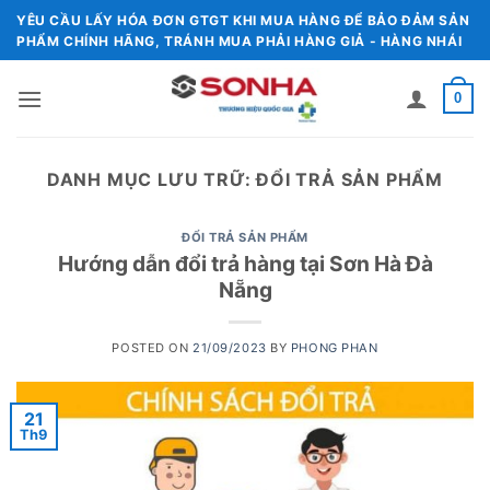
Chuyển
YÊU CẦU LẤY HÓA ĐƠN GTGT KHI MUA HÀNG ĐỂ BẢO ĐẢM SẢN
đến
PHẨM CHÍNH HÃNG, TRÁNH MUA PHẢI HÀNG GIẢ - HÀNG NHÁI
nội
dung
0
DANH MỤC LƯU TRỮ:
ĐỔI TRẢ SẢN PHẨM
ĐỔI TRẢ SẢN PHẨM
Hướng dẫn đổi trả hàng tại Sơn Hà Đà
Nẵng
POSTED ON
21/09/2023
BY
PHONG PHAN
21
Th9