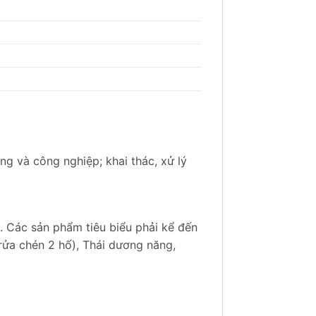
và công nghiệp; khai thác, xử lý
008. Các sản phẩm tiêu biểu phải kể đến
 rửa chén 2 hố), Thái dương năng,
ấp chứng chỉ PED của tổ chức quốc