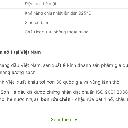
Điện hoá bề mặt
Khả năng chịu nhiệt lên đến 925°C
2 hố có bàn
Chậu inox + Xi phông thoát nước
n số 1 tại Việt Nam
̀ng đầu Việt Nam, sản xuất & kinh doanh sản phẩm gia dụng 
 năng lượng sạch
nh Việt, xuất khẩu tới hơn 30 quốc gia và vùng lãnh thổ.
a Sơn Hà đều đã được chứng nhận đạt chuẩn ISO 9001:2
ox, bể nước nhựa),
bồn rửa chén
( chậu rửa bát 1 hố, chậu
 gia và tự hào là doanh nghiệp Việt Nam duy nhất được c
Xem thêm