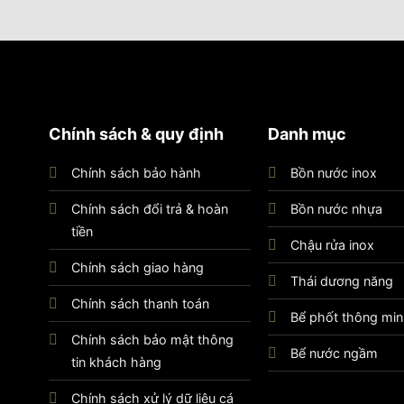
ễ vệ sinh.
ẩm mỹ, gây nguy hiểm cho người dùng trong quá trình sử 
g mạnh từ bên ngoài.
Chính sách & quy định
Danh mục
 sôi vi khuẩn, nấm, mốc….Do vậy, công nghệ ép liền giúp h
Chính sách bảo hành
Bồn nước inox
Chính sách đổi trả & hoàn
Bồn nước nhựa
 ngưng tụ nước.
tiền
Chậu rửa inox
hế bám dầu mỡ, dễ dàng vệ sinh.
Chính sách giao hàng
Thái dương năng
 đảm bảo chậu rửa luôn được cố định vững chãi.
Chính sách thanh toán
ả.
Bể phốt thông mi
Chính sách bảo mật thông
Bể nước ngầm
t inox Sơn Hà chính hãng
tin khách hàng
rọng để người dùng không mua phải hàng giả, hàng nhái, tốn
Chính sách xử lý dữ liệu cá