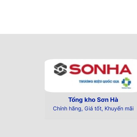
Ưu điểm nổi bật của chậu Sơn H
Chất liệu inox cao cấp
Sản xuất trên dây chuyền công nghệ 
khắc nghiệt, thậm chí trong môi trườn
ứng tối đa nhu cầu sử dụng.
Sản phẩm chậu rửa được làm từ inox 
Tổng kho Sơn Hà
Kích thước chậu rửa tối ưu nhu cầu 
Chính hãng, Giá tốt, Khuyến mãi
Chậu rửa bát Sơn Hà S105
có kích th
22 cm) phù hợp với nhu cầu sử dụng 