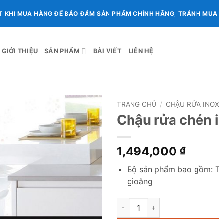
T KHI MUA HÀNG ĐỂ BẢO ĐẢM SẢN PHẨM CHÍNH HÃNG, TRÁNH MUA P
GIỚI THIỆU
SẢN PHẨM
BÀI VIẾT
LIÊN HỆ
TRANG CHỦ
/
CHẬU RỬA INO
Chậu rửa chén i
1,494,000
₫
Bộ sản phẩm bao gồm: Th
gioăng
Chậu rửa chén inox Sơn Hà S.1