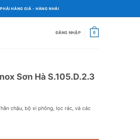
HẢI HÀNG GIẢ - HÀNG NHÁI
0
ĐĂNG NHẬP
X
nox Sơn Hà S.105.D.2.3
ân chậu, bộ xi phông, lọc rác, và các
05.D.2.3 số lượng