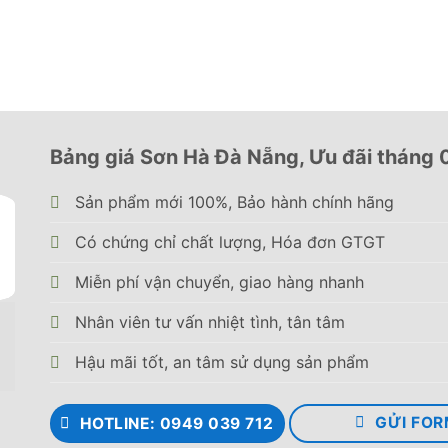
à S105
Hàn Quốc với chất liệu inox SUS304. Inox 304 có khả năng
Bảng giá Sơn Hà Đà Nẵng, Ưu đãi tháng
g có hóa chất. Không chỉ vậy, loại inox này còn có thể chị
Sản phẩm mới 100%, Bảo hành chính hãng
Có chứng chỉ chất lượng, Hóa đơn GTGT
304 đều không bị nhiễm từ hoặc nhiễm từ rất ít, nên bạn c
Miễn phí vận chuyển, giao hàng nhanh
Nhân viên tư vấn nhiệt tình, tân tâm
sử dụng
Hậu mãi tốt, an tâm sử dụng sản phẩm
ước chiều dài x chiều rộng x chiều cao lần lượt là 1050 
lớn hơn, số lượng thực phẩm cần sơ chế, bát đĩa sử dụng m
GỬI FOR
HOTLINE: 0949 039 712