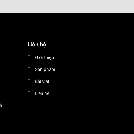
dụng.
Liên hệ
ạn chế được những vấn đề này.
Giới thiệu
Sản phẩm
Bài viết
Liên hệ
nh
 chi phí lại sửa chữa, thay mới và