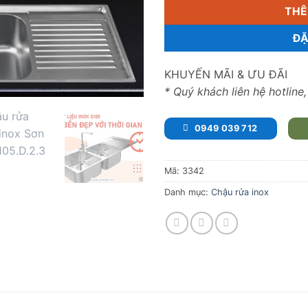
THÊ
ĐẶ
KHUYẾN MÃI & ƯU ĐÃI
* Quý khách liên hệ hotline
0949 039 712
Mã:
3342
Danh mục:
Chậu rửa inox