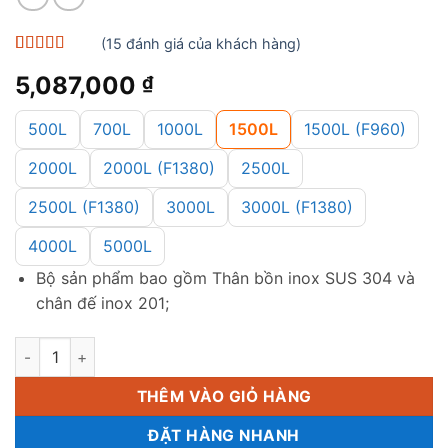
(
15
đánh giá của khách hàng)
5
15
trên 5 dựa
5,087,000
₫
trên
đánh
giá
500L
700L
1000L
1500L
1500L (F960)
2000L
2000L (F1380)
2500L
2500L (F1380)
3000L
3000L (F1380)
4000L
5000L
Bộ sản phẩm bao gồm Thân bồn inox SUS 304 và
chân đế inox 201;
Bồn inox Sơn Hà 1500L (đứng) (F1140) số lượng
THÊM VÀO GIỎ HÀNG
ĐẶT HÀNG NHANH