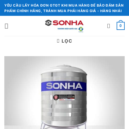
Chuyển
YÊU CẦU LẤY HÓA ĐƠN GTGT KHI MUA HÀNG ĐỂ BẢO ĐẢM SẢN
đến
PHẨM CHÍNH HÃNG, TRÁNH MUA PHẢI HÀNG GIẢ - HÀNG NHÁI
nội
dung
0
LỌC