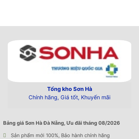
đôi tuổi thọ của bồn so với các sản phẩm
thông thường.
Loại chân đế mới có kích thước to hơn làm
bằng inox siêu bền bản V3 giúp tăng đáng
kể độ vững chãi cho sản phẩm bất chấp gió
mưa, bão,.
Thông số kỹ thuật Bồn inox Sơn Hà 1500L
(đứng) (F1140):
Thương hiệu: Sơn Hà
Tổng kho Sơn Hà
Chất liệu: Inox SUS304
Chính hãng, Giá tốt, Khuyến mãi
Dung tích (L): 1500
Đường kính bồn (mm): 1140
Bảng giá Sơn Hà Đà Nẵng, Ưu đãi tháng 08/2026
Kích thước (mm): W1320 x H1772
Lỗ nước vào (mm): 27
Sản phẩm mới 100%, Bảo hành chính hãng