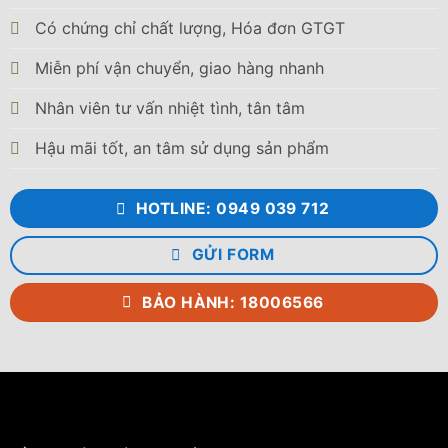
Lỗ nước ra (mm): 49
Có chứng chỉ chất lượng, Hóa đơn GTGT
Lỗ xả đáy (mm): 27
Miễn phí vận chuyển, giao hàng nhanh
Kiểu dáng: Bồn đứng
Nhân viên tư vấn nhiệt tình, tân tâm
Phân loại: Bồn inox
Hậu mãi tốt, an tâm sử dụng sản phẩm
Bảo hành (năm): 12
Tháng sản xuất: 08/2026
HOTLINE: 0949 039 712
GỬI FORM
BẢO HÀNH: 18006566