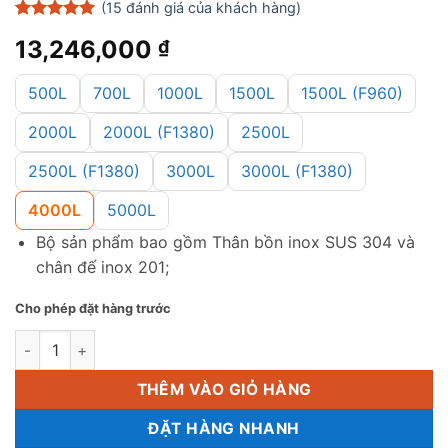
(
15
đánh giá của khách hàng)
5
15
trên 5
13,246,000
₫
dựa trên
đánh giá
500L
700L
1000L
1500L
1500L (F960)
2000L
2000L (F1380)
2500L
2500L (F1380)
3000L
3000L (F1380)
4000L
5000L
Bộ sản phẩm bao gồm Thân bồn inox SUS 304 và
chân đế inox 201;
Cho phép đặt hàng trước
Bồn inox Sơn Hà 4000L (ngang) (F1420) số lượng
THÊM VÀO GIỎ HÀNG
ĐẶT HÀNG NHANH