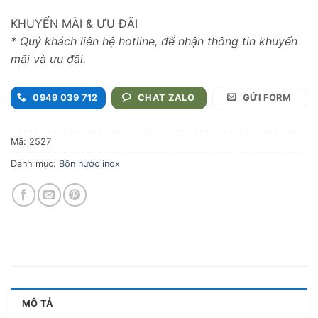
KHUYẾN MÃI & ƯU ĐÃI
* Quý khách liên hệ hotline, để nhận thông tin khuyến
mãi và ưu đãi.
0949 039 712
CHAT ZALO
GỬI FORM
Mã:
2527
Danh mục:
Bồn nước inox
MÔ TẢ