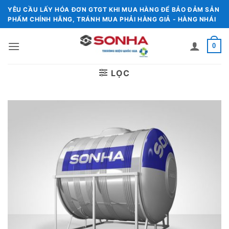
Chuyển
YÊU CẦU LẤY HÓA ĐƠN GTGT KHI MUA HÀNG ĐỂ BẢO ĐẢM SẢN
đến
PHẨM CHÍNH HÃNG, TRÁNH MUA PHẢI HÀNG GIẢ - HÀNG NHÁI
nội
dung
0
LỌC