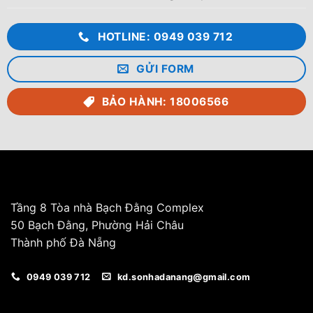
Lỗ nước vào (mm): 27
Lỗ nước ra (mm): 49
HOTLINE: 0949 039 712
Lỗ xả đáy (mm): 27
GỬI FORM
Kiểu dáng: Bồn nằm
BẢO HÀNH: 18006566
Phân loại: Bồn inox
Bảo hành (năm): 12
Tháng sản xuất: 08/2026
Tầng 8 Tòa nhà Bạch Đằng Complex
50 Bạch Đằng, Phường Hải Châu
Thành phố Đà Nẵng
0949 039 712
kd.sonhadanang@gmail.com