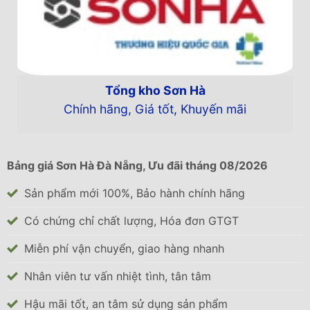
đôi tuổi thọ của bồn so với các sản phẩm
thông thường.
Loại chân đế mới có kích thước to hơn làm
bằng inox siêu bền bản V3 giúp tăng đáng
kể độ vững chãi cho sản phẩm bất chấp gió
Tổng kho Sơn Hà
mưa, bão,.
Chính hãng, Giá tốt, Khuyến mãi
Thông số kỹ thuật Bồn inox Sơn Hà 4000L
(ngang) (F1420):
Bảng giá Sơn Hà Đà Nẵng, Ưu đãi tháng 08/2026
Thương hiệu: Sơn Hà
Sản phẩm mới 100%, Bảo hành chính hãng
Chất liệu: Inox SUS304
Có chứng chỉ chất lượng, Hóa đơn GTGT
Dung tích (L): 4000
Đường kính bồn (mm): 1420
Miễn phí vận chuyển, giao hàng nhanh
Kích thước (mm): L2730 x W1505 x H1660
Nhân viên tư vấn nhiệt tình, tân tâm
Kích thước chân (mm): L2280 x W1505
Hậu mãi tốt, an tâm sử dụng sản phẩm