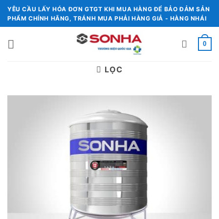
Chuyển
YÊU CẦU LẤY HÓA ĐƠN GTGT KHI MUA HÀNG ĐỂ BẢO ĐẢM SẢN
đến
PHẨM CHÍNH HÃNG, TRÁNH MUA PHẢI HÀNG GIẢ - HÀNG NHÁI
nội
dung
0
LỌC