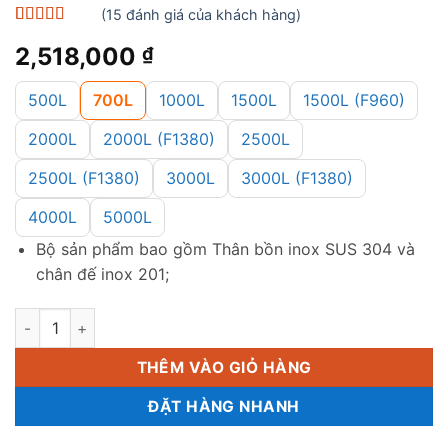
(
15
đánh giá của khách hàng)
5
15
trên 5 dựa
2,518,000
₫
trên
đánh
giá
500L
700L
1000L
1500L
1500L (F960)
2000L
2000L (F1380)
2500L
2500L (F1380)
3000L
3000L (F1380)
4000L
5000L
Bộ sản phẩm bao gồm Thân bồn inox SUS 304 và
chân đế inox 201;
Bồn inox Sơn Hà 700L (đứng) (F720) số lượng
THÊM VÀO GIỎ HÀNG
ĐẶT HÀNG NHANH